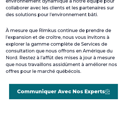
environnement dynamique à notre équipe pour
collaborer avec les clients et les partenaires sur
des solutions pour l’environnement bâti.
À mesure que Rimkus continue de prendre de
l’expansion et de croître, nous vous invitons à
explorer la gamme complète de Services de
consultation que nous offrons en Amérique du
Nord. Restez à l’affût des mises à jour à mesure
que nous travaillons assidûment à améliorer nos
offres pour le marché québécois.
Communiquer Avec Nos Experts
O
P
E
N
S
I
N